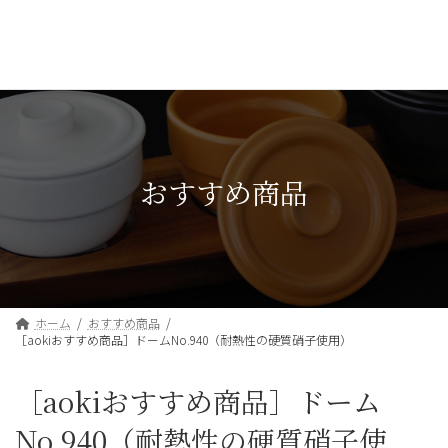
コ
ナ
ン
ビ
テ
ゲ
ン
ー
ツ
シ
へ
ョ
ス
ン
キ
に
ッ
移
おすすめ商品
プ
動
ホーム
おすすめ商品
［aokiおすすめ商品］ドームNo.940（耐熱性の硬質硝子使用）
［aokiおすすめ商品］ドーム
No.940（耐熱性の硬質硝子使