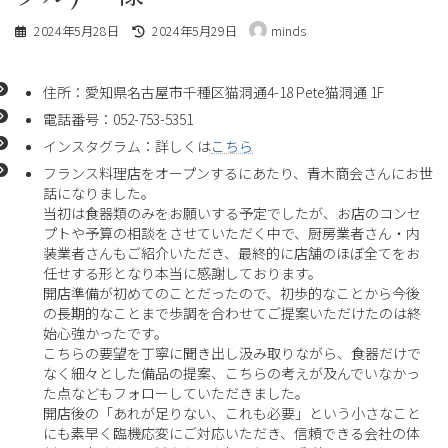
最
2024年5月28日
2024年5月29日
minds
終
更
新
住所：愛知県名古屋市千種区猫洞通4-18 Pete猫洞通 1F
日
時
電話番号：052-753-5351
:
インスタグラム：詳しくは
こちら
フランス料理店をオープンするにあたり、青木商会さんにお世
話になりました。
当初は食器類のみをお願いする予定でしたが、お店のコンセ
プトや予算の相談をさせていただく中で、厨房業者さん・内
装業者さんもご紹介いただき、最終的に店舗のほぼ全てをお
任せする形となり本当に感謝しております。
開店準備が初めてのことだったので、初歩的なことから今後
の長期的なことまで歩調を合わせてご提案いただけたのは終
始心強かったです。
こちらの要望を丁寧に聞き出し汲み取りながら、食器だけで
なく細々とした備品の提案、こちらの考えが及んでいなかっ
た点などもフォローしていただきました。
開店後の「あれが足りない、これも必要」という小さなこと
にも素早く臨機応変にご対応いただき、信頼できる会社の体