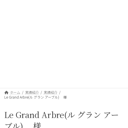
コ
ナ
ン
ビ
テ
ゲ
ン
ー
ツ
シ
へ
ョ
ス
ン
キ
に
ッ
移
実績紹介
プ
動
ホーム
実績紹介
実績紹介
Le Grand Arbre(ル グラン アーブル) 様
Le Grand Arbre(ル グラン アー
ブル) 様